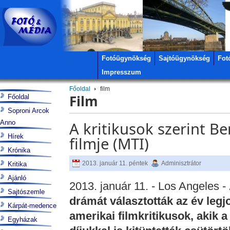
Fotóügynökség
Sajtóügynökség
Fot
Impresszum
Főoldal
film
Film
Főoldal
Soproni Arcok
Anno
A kritikusok szerint Be
Hírek
filmje (MTI)
Krónika
2013. január 11. péntek
Adminisztrátor
Kritika
Ajánló
2013. január 11. - Los Angeles -
Sajtószemle
drámát választották az év legj
Kárpát-medence
amerikai filmkritikusok, akik a
Egyházak