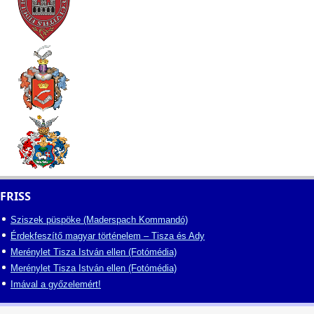
FRISS
Sziszek püspöke (Maderspach Kommandó)
Érdekfeszítő magyar történelem – Tisza és Ady
Merénylet Tisza István ellen (Fotómédia)
Merénylet Tisza István ellen (Fotómédia)
Imával a győzelemért!