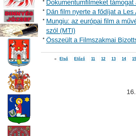
Dokumentumfilmeket támogat 
Dán film nyerte a fődíjat a Les
Mungiu: az európai film a műv
szól (MTI)
Összeült a Filmszakmai Bizott
«
Első
Előző
11
12
13
14
1
16.