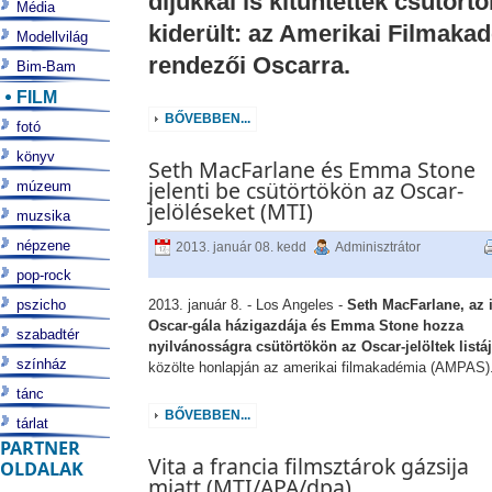
díjukkal is kitüntették csütört
Média
kiderült: az Amerikai Filmakad
Modellvilág
rendezői Oscarra.
Bim-Bam
FILM
BŐVEBBEN...
fotó
könyv
Seth MacFarlane és Emma Stone
jelenti be csütörtökön az Oscar-
múzeum
jelöléseket (MTI)
muzsika
népzene
2013. január 08. kedd
Adminisztrátor
pop-rock
pszicho
2013. január 8. - Los Angeles -
Seth MacFarlane, az 
Oscar-gála házigazdája és Emma Stone hozza
szabadtér
nyilvánosságra csütörtökön az Oscar-jelöltek listáj
színház
közölte honlapján az amerikai filmakadémia (AMPAS)
tánc
BŐVEBBEN...
tárlat
PARTNER
Vita a francia filmsztárok gázsija
OLDALAK
miatt (MTI/APA/dpa)