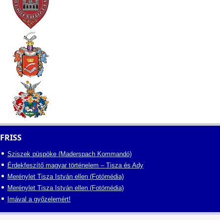
FRISS
Sziszek püspöke (Maderspach Kommandó)
Érdekfeszítő magyar történelem – Tisza és Ady
Merénylet Tisza István ellen (Fotómédia)
Merénylet Tisza István ellen (Fotómédia)
Imával a győzelemért!