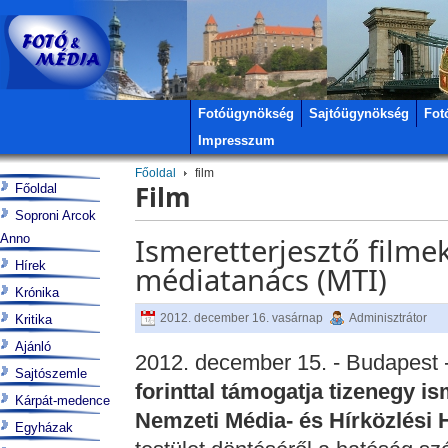
Fotóügynökség
Sajtóügynökség
Fot
Impresszum
Főoldal
film
Film
Főoldal
Soproni Arcok
Anno
Ismeretterjesztő filme
Hírek
médiatanács (MTI)
Krónika
2012. december 16. vasárnap
Adminisztrátor
Kritika
Ajánló
2012. december 15. - Budapest 
Sajtószemle
forinttal támogatja tizenegy is
Kárpát-medence
Nemzeti Média- és Hírközlési
Egyházak