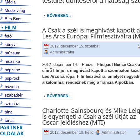
testület döntéséről a hatóság sz
Média
Modellvilág
BŐVEBBEN...
Bim-Bam
FILM
A Csak a szél is meghívást kapott a
Les Arcs Európai Filmfesztiválra (M
fotó
könyv
2012. december 15. szombat
Adminisztrátor
múzeum
muzsika
2012. december 14. - Párizs -
Fliegauf Bence Csak a
népzene
című filmje is meghívást kapott a szombaton kez
Les Arcs Európai Filmfesztiválra, amelyet negyedi
pop-rock
alkalommal rendeznek meg a francia Alpokban.
pszicho
szabadtér
BŐVEBBEN...
színház
Charlotte Gainsbourg és Mike Lei
tánc
is egyengeti a Csak a szél útját az
tárlat
Oscar-jelöléshez (MTI)
PARTNER
OLDALAK
2012. december 10. hétfő
Adminisztrátor