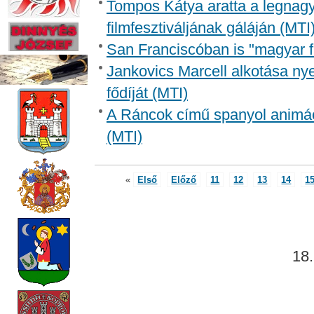
Tompos Kátya aratta a legnagyo
filmfesztiváljának gáláján (MTI
San Franciscóban is "magyar fi
Jankovics Marcell alkotása nyer
fődíját (MTI)
A Ráncok című spanyol animáció
(MTI)
«
Első
Előző
11
12
13
14
1
18.