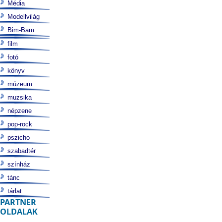
Média
Modellvilág
Bim-Bam
film
fotó
könyv
múzeum
muzsika
népzene
pop-rock
pszicho
szabadtér
színház
tánc
tárlat
PARTNER
OLDALAK