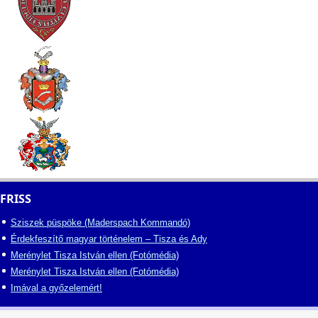
FRISS
Sziszek püspöke (Maderspach Kommandó)
Érdekfeszítő magyar történelem – Tisza és Ady
Merénylet Tisza István ellen (Fotómédia)
Merénylet Tisza István ellen (Fotómédia)
Imával a győzelemért!