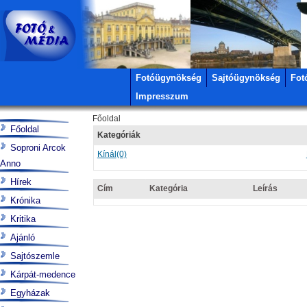
Fotóügynökség
Sajtóügynökség
Fot
Impresszum
Főoldal
Főoldal
Kategóriák
Soproni Arcok
Kínál
(0)
Anno
Hírek
Cím
Kategória
Leírás
Krónika
Kritika
Ajánló
Sajtószemle
Kárpát-medence
Egyházak