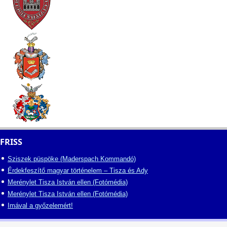
FRISS
Sziszek püspöke (Maderspach Kommandó)
Érdekfeszítő magyar történelem – Tisza és Ady
Merénylet Tisza István ellen (Fotómédia)
Merénylet Tisza István ellen (Fotómédia)
Imával a győzelemért!