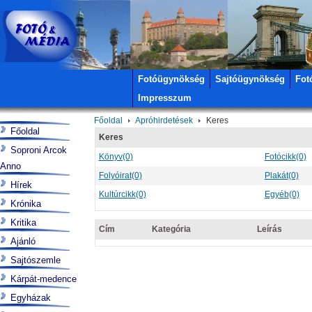
Fotóügynökség
Sajtóügynökség
Fot
Impresszum
Főoldal
Apróhirdetések
Keres
Főoldal
Keres
Soproni Arcok
Könyv
(0)
Fotócikk
(0)
Anno
Folyóirat
(0)
Plakát
(0)
Hírek
Kultúrcikk
(0)
Egyéb
(0)
Krónika
Kritika
Cím
Kategória
Leírás
Ajánló
Sajtószemle
Kárpát-medence
Egyházak