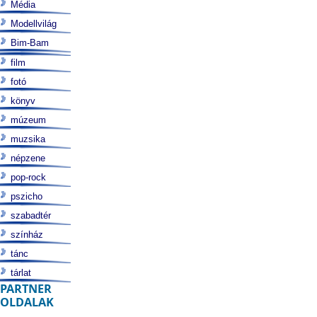
Média
Modellvilág
Bim-Bam
film
fotó
könyv
múzeum
muzsika
népzene
pop-rock
pszicho
szabadtér
színház
tánc
tárlat
PARTNER
OLDALAK