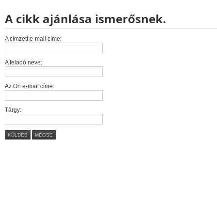
A cikk ajánlása ismerősnek.
A címzett e-mail címe:
A feladó neve:
Az Ön e-mail címe:
Tárgy:
KÜLDÉS
MÉGSE