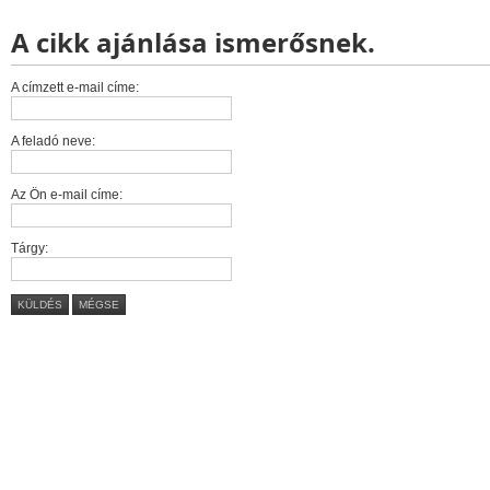
A cikk ajánlása ismerősnek.
A címzett e-mail címe:
A feladó neve:
Az Ön e-mail címe:
Tárgy:
KÜLDÉS
MÉGSE