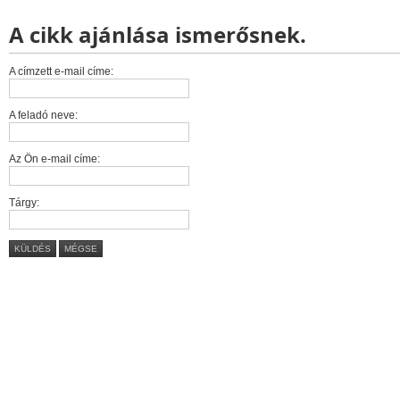
A cikk ajánlása ismerősnek.
A címzett e-mail címe:
A feladó neve:
Az Ön e-mail címe:
Tárgy:
KÜLDÉS
MÉGSE