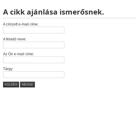
A cikk ajánlása ismerősnek.
A címzett e-mail címe:
A feladó neve:
Az Ön e-mail címe:
Tárgy:
KÜLDÉS
MÉGSE