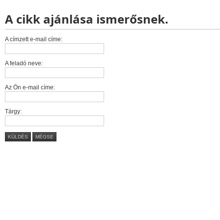
A cikk ajánlása ismerősnek.
A címzett e-mail címe:
A feladó neve:
Az Ön e-mail címe:
Tárgy:
KÜLDÉS
MÉGSE