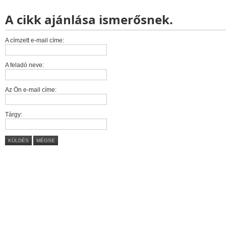
A cikk ajánlása ismerősnek.
A címzett e-mail címe:
A feladó neve:
Az Ön e-mail címe:
Tárgy:
KÜLDÉS
MÉGSE