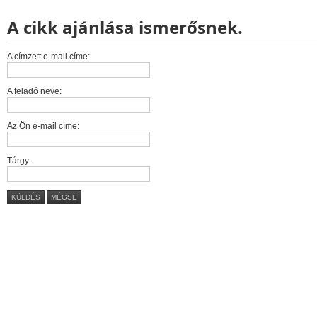
A cikk ajánlása ismerősnek.
A címzett e-mail címe:
A feladó neve:
Az Ön e-mail címe:
Tárgy:
KÜLDÉS
MÉGSE