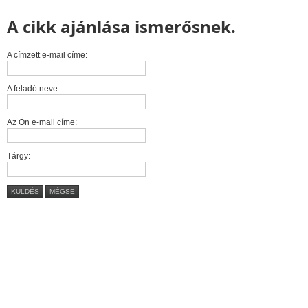
A cikk ajánlása ismerősnek.
A címzett e-mail címe:
A feladó neve:
Az Ön e-mail címe:
Tárgy:
KÜLDÉS
MÉGSE