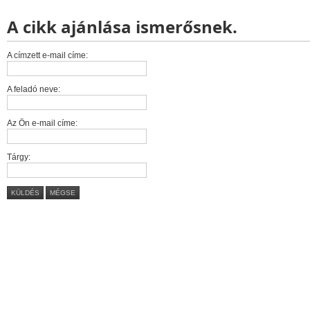
A cikk ajánlása ismerősnek.
A címzett e-mail címe:
A feladó neve:
Az Ön e-mail címe:
Tárgy:
KÜLDÉS
MÉGSE