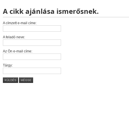
A cikk ajánlása ismerősnek.
A címzett e-mail címe:
A feladó neve:
Az Ön e-mail címe:
Tárgy:
KÜLDÉS
MÉGSE