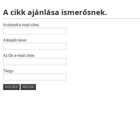
A cikk ajánlása ismerősnek.
A címzett e-mail címe:
A feladó neve:
Az Ön e-mail címe:
Tárgy:
KÜLDÉS
MÉGSE