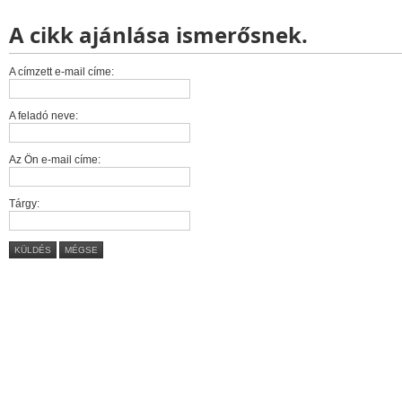
A cikk ajánlása ismerősnek.
A címzett e-mail címe:
A feladó neve:
Az Ön e-mail címe:
Tárgy:
KÜLDÉS
MÉGSE