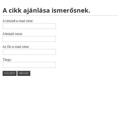
A cikk ajánlása ismerősnek.
A címzett e-mail címe:
A feladó neve:
Az Ön e-mail címe:
Tárgy:
KÜLDÉS
MÉGSE