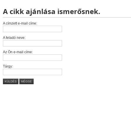
A cikk ajánlása ismerősnek.
A címzett e-mail címe:
A feladó neve:
Az Ön e-mail címe:
Tárgy:
KÜLDÉS
MÉGSE