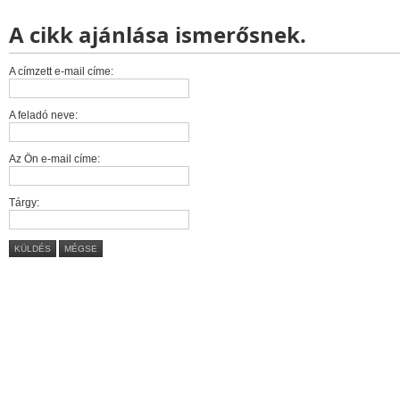
A cikk ajánlása ismerősnek.
A címzett e-mail címe:
A feladó neve:
Az Ön e-mail címe:
Tárgy:
KÜLDÉS
MÉGSE