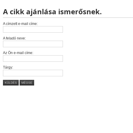
A cikk ajánlása ismerősnek.
A címzett e-mail címe:
A feladó neve:
Az Ön e-mail címe:
Tárgy:
KÜLDÉS
MÉGSE