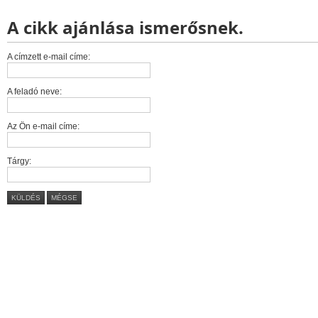
A cikk ajánlása ismerősnek.
A címzett e-mail címe:
A feladó neve:
Az Ön e-mail címe:
Tárgy:
KÜLDÉS
MÉGSE