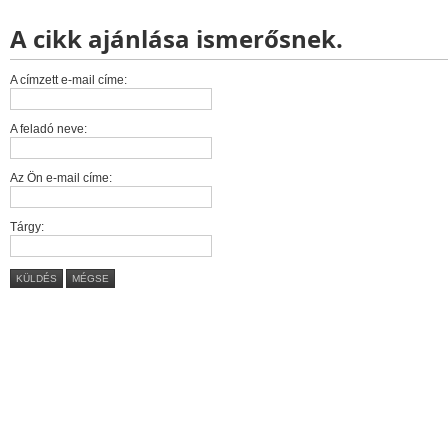
A cikk ajánlása ismerősnek.
A címzett e-mail címe:
A feladó neve:
Az Ön e-mail címe:
Tárgy:
KÜLDÉS
MÉGSE