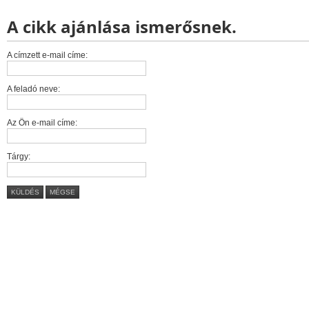
A cikk ajánlása ismerősnek.
A címzett e-mail címe:
A feladó neve:
Az Ön e-mail címe:
Tárgy:
KÜLDÉS
MÉGSE