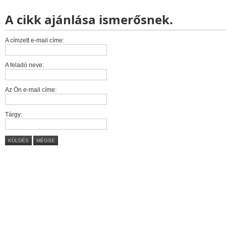
A cikk ajánlása ismerősnek.
A címzett e-mail címe:
A feladó neve:
Az Ön e-mail címe:
Tárgy:
KÜLDÉS
MÉGSE