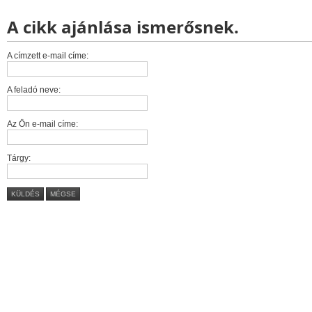
A cikk ajánlása ismerősnek.
A címzett e-mail címe:
A feladó neve:
Az Ön e-mail címe:
Tárgy:
KÜLDÉS
MÉGSE