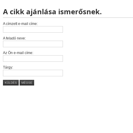
A cikk ajánlása ismerősnek.
A címzett e-mail címe:
A feladó neve:
Az Ön e-mail címe:
Tárgy:
KÜLDÉS
MÉGSE