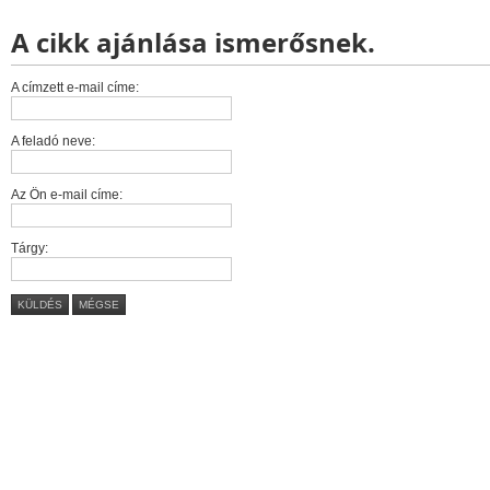
A cikk ajánlása ismerősnek.
A címzett e-mail címe:
A feladó neve:
Az Ön e-mail címe:
Tárgy:
KÜLDÉS
MÉGSE