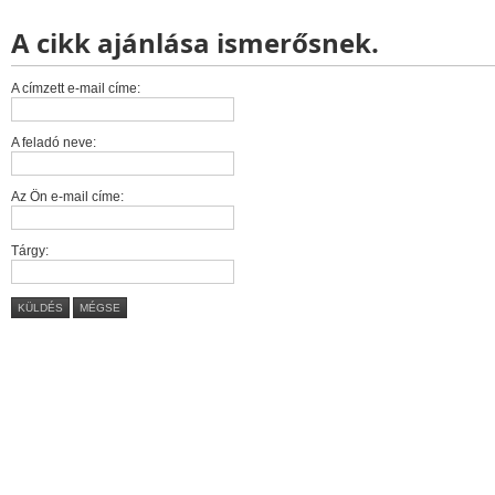
A cikk ajánlása ismerősnek.
A címzett e-mail címe:
A feladó neve:
Az Ön e-mail címe:
Tárgy:
KÜLDÉS
MÉGSE