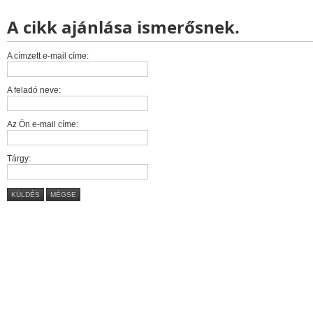
A cikk ajánlása ismerősnek.
A címzett e-mail címe:
A feladó neve:
Az Ön e-mail címe:
Tárgy:
KÜLDÉS
MÉGSE