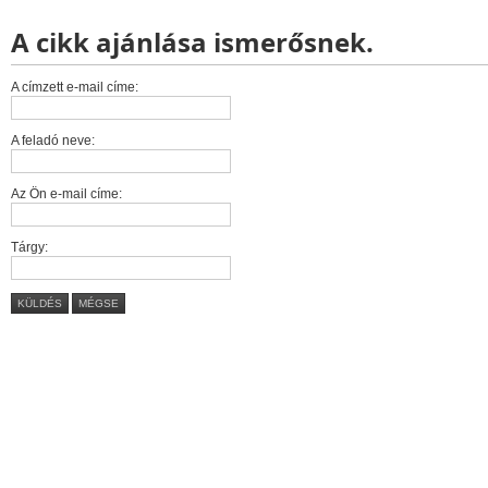
A cikk ajánlása ismerősnek.
A címzett e-mail címe:
A feladó neve:
Az Ön e-mail címe:
Tárgy:
KÜLDÉS
MÉGSE