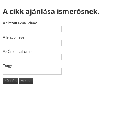
A cikk ajánlása ismerősnek.
A címzett e-mail címe:
A feladó neve:
Az Ön e-mail címe:
Tárgy:
KÜLDÉS
MÉGSE