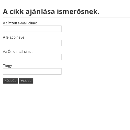
A cikk ajánlása ismerősnek.
A címzett e-mail címe:
A feladó neve:
Az Ön e-mail címe:
Tárgy:
KÜLDÉS
MÉGSE