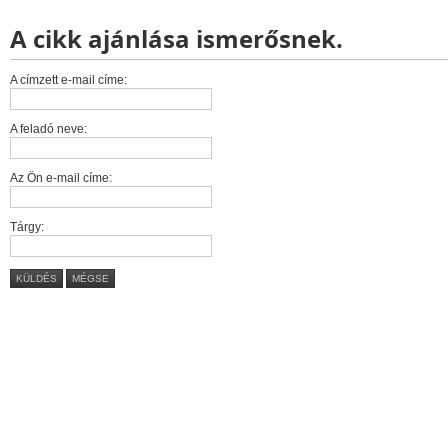
A cikk ajánlása ismerősnek.
A címzett e-mail címe:
A feladó neve:
Az Ön e-mail címe:
Tárgy:
KÜLDÉS
MÉGSE