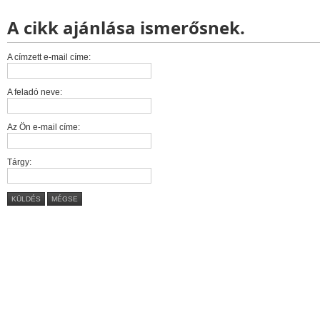
A cikk ajánlása ismerősnek.
A címzett e-mail címe:
A feladó neve:
Az Ön e-mail címe:
Tárgy:
KÜLDÉS
MÉGSE