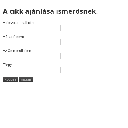
A cikk ajánlása ismerősnek.
A címzett e-mail címe:
A feladó neve:
Az Ön e-mail címe:
Tárgy:
KÜLDÉS
MÉGSE