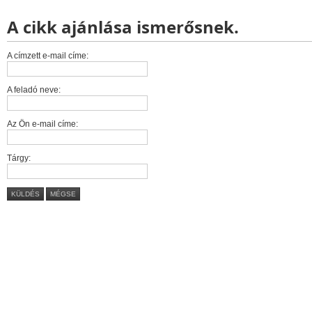
A cikk ajánlása ismerősnek.
A címzett e-mail címe:
A feladó neve:
Az Ön e-mail címe:
Tárgy:
KÜLDÉS
MÉGSE