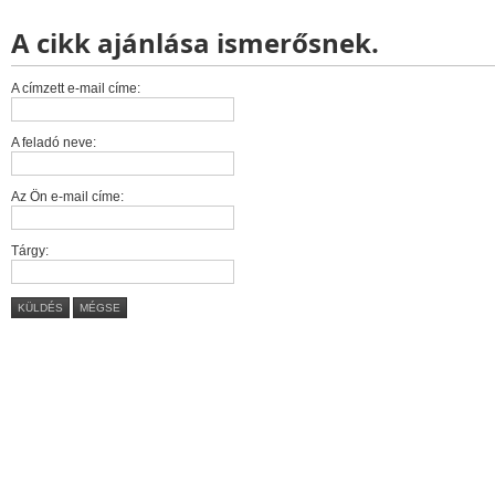
A cikk ajánlása ismerősnek.
A címzett e-mail címe:
A feladó neve:
Az Ön e-mail címe:
Tárgy:
KÜLDÉS
MÉGSE