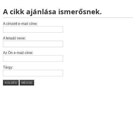
A cikk ajánlása ismerősnek.
A címzett e-mail címe:
A feladó neve:
Az Ön e-mail címe:
Tárgy:
KÜLDÉS
MÉGSE