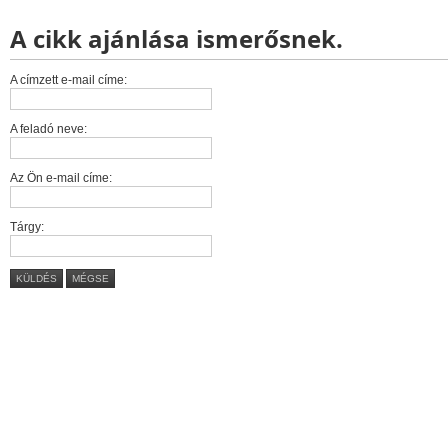
A cikk ajánlása ismerősnek.
A címzett e-mail címe:
A feladó neve:
Az Ön e-mail címe:
Tárgy:
KÜLDÉS
MÉGSE