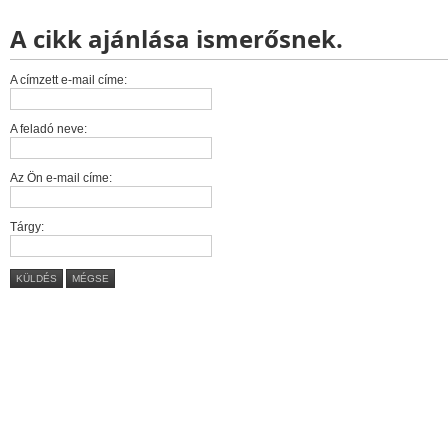
A cikk ajánlása ismerősnek.
A címzett e-mail címe:
A feladó neve:
Az Ön e-mail címe:
Tárgy:
KÜLDÉS
MÉGSE