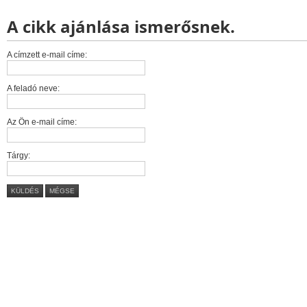
A cikk ajánlása ismerősnek.
A címzett e-mail címe:
A feladó neve:
Az Ön e-mail címe:
Tárgy:
KÜLDÉS
MÉGSE