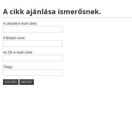
A cikk ajánlása ismerősnek.
A címzett e-mail címe:
A feladó neve:
Az Ön e-mail címe:
Tárgy:
KÜLDÉS
MÉGSE