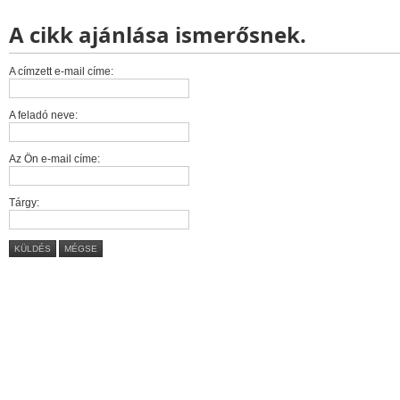
A cikk ajánlása ismerősnek.
A címzett e-mail címe:
A feladó neve:
Az Ön e-mail címe:
Tárgy:
KÜLDÉS
MÉGSE