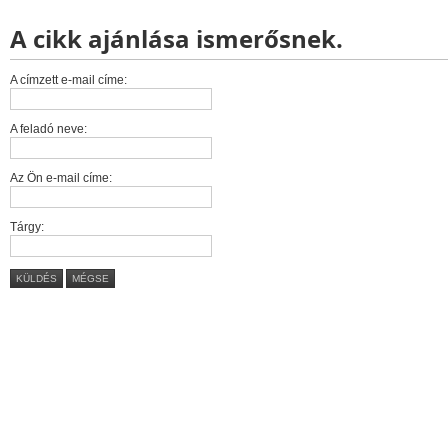
A cikk ajánlása ismerősnek.
A címzett e-mail címe:
A feladó neve:
Az Ön e-mail címe:
Tárgy:
KÜLDÉS
MÉGSE