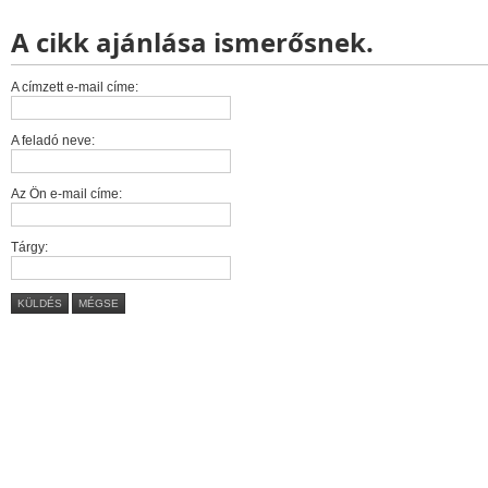
A cikk ajánlása ismerősnek.
A címzett e-mail címe:
A feladó neve:
Az Ön e-mail címe:
Tárgy:
KÜLDÉS
MÉGSE