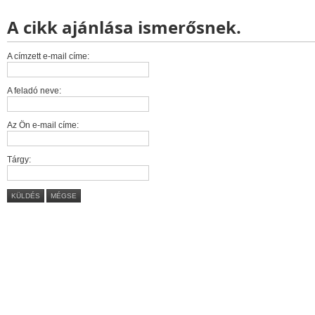
A cikk ajánlása ismerősnek.
A címzett e-mail címe:
A feladó neve:
Az Ön e-mail címe:
Tárgy:
KÜLDÉS
MÉGSE