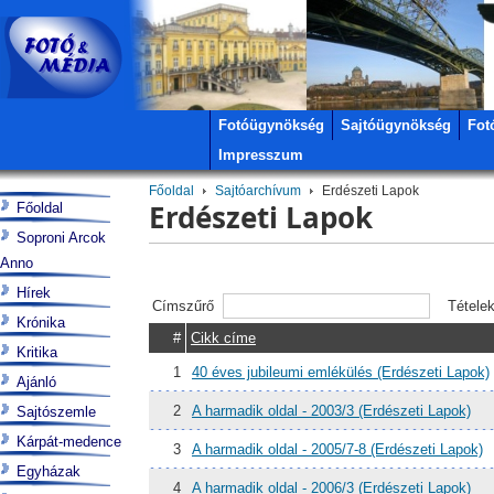
Fotóügynökség
Sajtóügynökség
Fot
Impresszum
Főoldal
Sajtóarchívum
Erdészeti Lapok
Erdészeti Lapok
Főoldal
Soproni Arcok
Anno
Hírek
Címszűrő
Tétele
Krónika
#
Cikk címe
Kritika
1
40 éves jubileumi emlékülés (Erdészeti Lapok)
Ajánló
2
A harmadik oldal - 2003/3 (Erdészeti Lapok)
Sajtószemle
Kárpát-medence
3
A harmadik oldal - 2005/7-8 (Erdészeti Lapok)
Egyházak
4
A harmadik oldal - 2006/3 (Erdészeti Lapok)