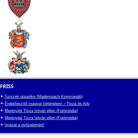
FRISS
Sziszek püspöke (Maderspach Kommandó)
Érdekfeszítő magyar történelem – Tisza és Ady
Merénylet Tisza István ellen (Fotómédia)
Merénylet Tisza István ellen (Fotómédia)
Imával a győzelemért!