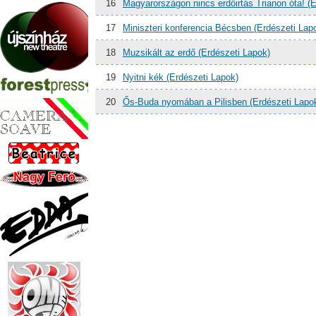
16
Magyarországon nincs erdőirtás Trianon óta! (
17
Miniszteri konferencia Bécsben (Erdészeti Lap
18
Muzsikált az erdő (Erdészeti Lapok)
19
Nyitni kék (Erdészeti Lapok)
20
Ős-Buda nyomában a Pilisben (Erdészeti Lapo