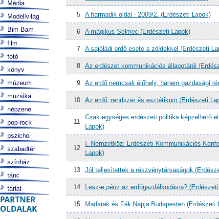
Média
5
A harmadik oldal - 2009/2. (Erdészeti Lapok)
Modellvilág
Bim-Bam
6
A mágikus Selmec (Erdészeti Lapok)
film
7
A sajóládi erdő esete a zöldekkel (Erdészeti La
fotó
8
Az erdészet kommunikációs állapotáról (Erdész
könyv
múzeum
9
Az erdő nemcsak élőhely, hanem gazdasági tér 
muzsika
10
Az erdő: rendszer és esztétikum (Erdészeti La
népzene
Csak egységes erdészeti politika képzelhető e
11
pop-rock
Lapok)
pszicho
I. Nemzetközi Erdészeti Kommunikációs Konfer
12
szabadtér
Lapok)
színház
13
Jól teljesítettek a részvénytársaságok (Erdész
tánc
14
Lesz-e pénz az erdőgazdálkodásra? (Erdészeti
tárlat
PARTNER
15
Madarak és Fák Napja Budapesten (Erdészeti 
OLDALAK