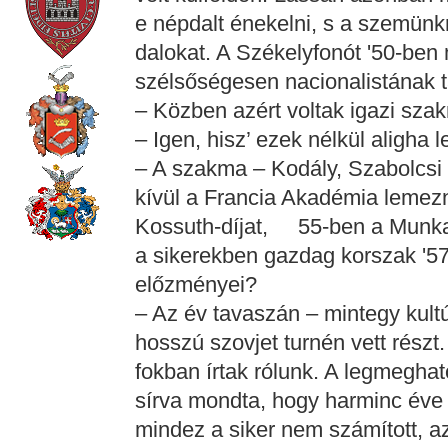
e népdalt énekelni, s a szemünk
dalokat. A Székelyfonót '50-be
szélsőségesen nacionalistának ta
– Közben azért voltak igazi szak
– Igen, hisz’ ezek nélkül aligha l
– A szakma – Kodály, Szabolcsi
kívül a Francia Akadémia lemezn
Kossuth-díjat, 55-ben a Munka
a sikerekben gazdag korszak '57
előzményei?
– Az év tavaszán – mintegy kultúr
hosszú szovjet turnén vett részt.
fokban írtak rólunk. A legmeghat
sírva mondta, hogy harminc éve 
mindez a siker nem számított, a