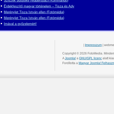
Sziszek püspöke (Maderspach Kommandó)
Érdekfeszítő magyar történelem – Tisza és Ady
Merénylet Tisza István ellen (Fotómédia)
Merénylet Tisza István ellen (Fotómédia)
Imával a győzelemért!
|
Impresszum
| webme
Copyright © 2026 FotoMedia. Minden 
A
Joomla!
a
GNU/GPL licenc
alatt kia
Fordította a
Magyar Joomla! Felhaszn