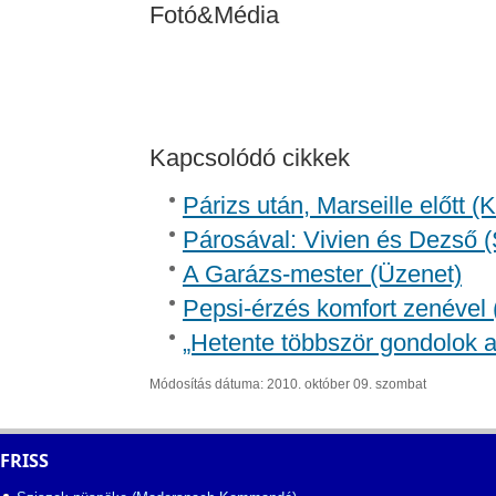
Fotó&Média
Kapcsolódó cikkek
Párizs után, Marseille előtt 
Párosával: Vivien és Dezső (
A Garázs-mester (Üzenet)
Pepsi-érzés komfort zenével (
„Hetente többször gondolok a
Módosítás dátuma: 2010. október 09. szombat
FRISS