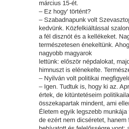
március 15-ét.
– Ez hogy' történt?
– Szabadnapunk volt Szevasztop
kedvünk. Közfelkiáltással szalo
a fél disznót és a kellékeket. Na
természetesen énekeltünk. Ahog
nagyobb magyarok
lettünk: először népdalokat, maj
himnuszt is elénekelte. Termész
– Nyilván volt politikai megfigyelő
– Igen. Tudtuk is, hogy ki az. Apr
értek, de kitüntetéseim politikai
összekapartak mindent, ami ellene
Életem egyik legszebb munkája 
de ezért nem dicséretet, hanem 
behívatott és felelősségre vont