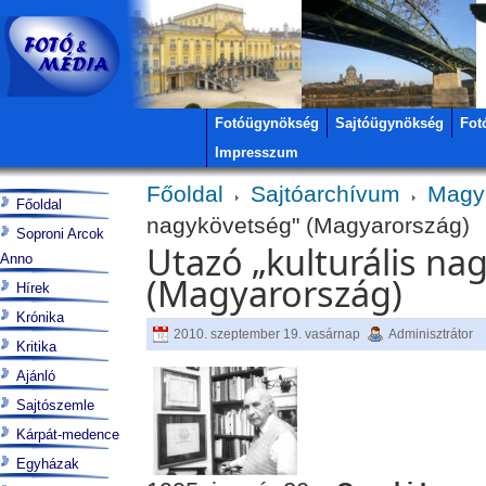
Fotóügynökség
Sajtóügynökség
Fot
Impresszum
Főoldal
Sajtóarchívum
Magy
Főoldal
nagykövetség" (Magyarország)
Soproni Arcok
Utazó „kulturális na
Anno
(Magyarország)
Hírek
Krónika
2010. szeptember 19. vasárnap
Adminisztrátor
Kritika
Ajánló
Sajtószemle
Kárpát-medence
Egyházak