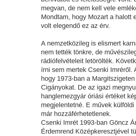
megvan, de nem kell vele emléket
Mondtam, hogy Mozart a halott e
volt elegendő ez az érv.
A nemzetközileg is elismert karn
nem tették tönkre, de művészileg
rádiófelvételeit letörölték. Köve
írni sem mertek Csenki Imréről. 
hogy 1973-ban a Margitszigeten 
Cigányokat. De az igazi megnyu
hanglemezgyár óriási értéket kép
megjelentetné. E művek külföld
már hozzáférhetetlenek.
Csenki Imrét 1993-ban Göncz Á
Érdemrend Középkeresztjével t