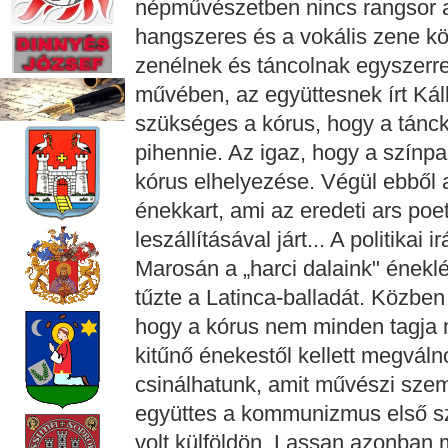
népművészetben nincs rangsor 
hangszeres és a vokális zene kö
zenélnek és táncolnak egyszerr
művében, az együttesnek írt Káll
szükséges a kórus, hogy a tánck
pihennie. Az igaz, hogy a színp
kórus elhelyezése. Végül ebből 
énekkart, ami az eredeti ars poe
leszállításával járt... A politika
Marosán a „harci dalaink" éneklé
tűzte a Latinca-balladát. Közben
hogy a kórus nem minden tagja 
kitűnő énekestől kellett megvál
csinálhatunk, amit művészi szem
együttes a kommunizmus első s
volt külföldön. Lassan azonban m