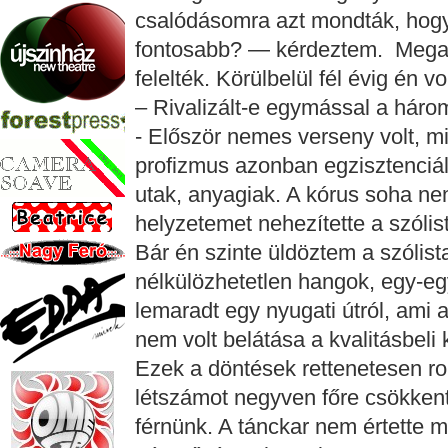
csalódásomra azt mondták, hogy
fontosabb? — kérdeztem. Megala
felelték. Körülbelül fél évig én 
– Rivalizált-e egymással a hár
- Először nemes verseny volt, m
profizmus azonban egzisztenciáli
utak, anyagiak. A kórus soha nem
helyzetemet nehezítette a szólis
Bár én szinte üldöztem a szólist
nélkülözhetetlen hangok, egy-eg
lemaradt egy nyugati útról, ami a
nem volt belátása a kvalitásbeli
Ezek a döntések rettenetesen ron
létszámot negyven főre csökkent
férnünk. A tánckar nem értette 