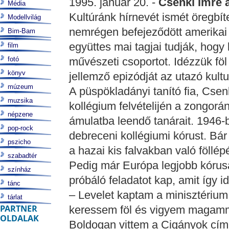
1995. január 20. -
Csenki Imre a
Média
Kultúránk hírnevét ismét öregbí
Modellvilág
nemrégen befejeződött amerikai 
Bim-Bam
együttes mai tagjai tudják, hogy 
film
fotó
művészeti csoportot. Idézzük föl
könyv
jellemző epizódját az utazó kultu
múzeum
A püspökladányi tanító fia, Csen
muzsika
kollégium felvételijén a zongorá
népzene
ámulatba leendő tanárait. 1946-b
pop-rock
debreceni kollégiumi kórust. Bár 
pszicho
a hazai kis falvakban való föllép
szabadtér
Pedig már Európa legjobb kórusa
színház
próbáló feladatot kap, amit így id
tánc
– Levelet kaptam a minisztérium 
tárlat
PARTNER
keressem föl és vigyem magamma
OLDALAK
Boldogan vittem a Cigányok cí