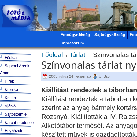
Fotóügynökség
Sajtóügynökség
Fot
Impresszum
Főoldal
tárlat
Színvonalas tár
Főoldal
Színvonalas tárlat n
Soproni Arcok
Anno
2005. július 24. vasárnap
Új Szó
Hírek
Kiállítást rendeztek a táborban
Krónika
Kiállítást rendeztek a táborban 
Kritika
Ajánló
szerint az anyag bármely kortárs
Sajtószemle
Rozsnyó. Kiállították a IV. Ra
Kárpát-medence
Alkotótábor termését. Az anyago
Egyházak
készített mûvek is gazdagították,