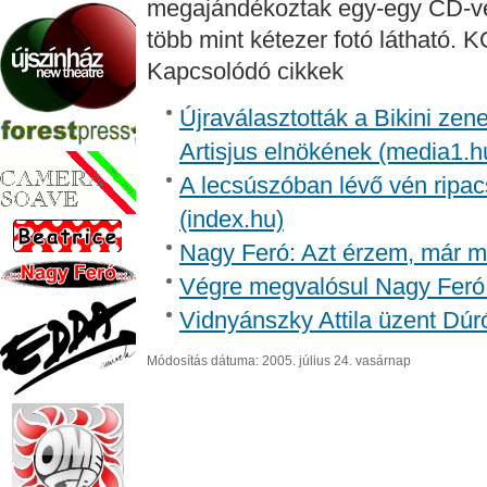
megajándékoztak egy-egy CD-vel
több mint kétezer fotó láthat
Kapcsolódó cikkek
Újraválasztották a Bikini zen
Artisjus elnökének (media1.h
A lecsúszóban lévő vén ripac
(index.hu)
Nagy Feró: Azt érzem, már m
Végre megvalósul Nagy Feró 
Vidnyánszky Attila üzent Dúr
Módosítás dátuma: 2005. július 24. vasárnap