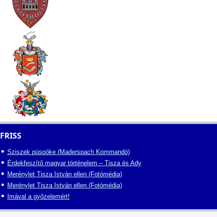
FRISS
Sziszek püspöke (Maderspach Kommandó)
Érdekfeszítő magyar történelem – Tisza és Ady
Merénylet Tisza István ellen (Fotómédia)
Merénylet Tisza István ellen (Fotómédia)
Imával a győzelemért!