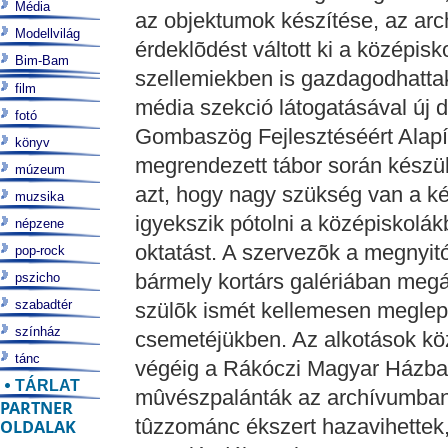
Média
az objektumok készítése, az arc
Modellvilág
érdeklõdést váltott ki a középisk
Bim-Bam
szellemiekben is gazdagodhatta
film
média szekció látogatásával új d
fotó
Gombaszög Fejlesztéséért Alapí
könyv
megrendezett tábor során készü
múzeum
azt, hogy nagy szükség van a k
muzsika
igyekszik pótolni a középiskolá
népzene
oktatást. A szervezõk a megnyitó
pop-rock
bármely kortárs galériában megá
pszicho
szabadtér
szülõk ismét kellemesen meglepõ
színház
csemetéjükben. Az alkotások kö
tánc
végéig a Rákóczi Magyar Házban
TÁRLAT
mûvészpalánták az archívumban 
PARTNER
tûzzománc ékszert hazavihettek,
OLDALAK