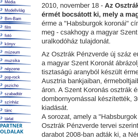
Média
2010, november 18 -
Az Osztrá
Modellvilág
érmét bocsátott ki, mely a ma
Bim-Bam
érme a "Habsburgok koronái" cím
film
meg - csakhogy a magyar Szent
fotó
uralkodóház tulajdonát.
könyv
múzeum
Az Osztrák Pénzverde új száz eu
muzsika
a magyar Szent Koronát ábrázol
népzene
tisztaságú aranyból készült érm
pop-rock
Ausztria bankjaiban, érmeboltjai
pszicho
áron. A Szent Koronás osztrák é
szabadtér
dombornyomással készítették, 
színház
kiadását.
tánc
A sorozat, amely a "Habsburgok
tárlat
Osztrák Pénzverde tervei szerint
PARTNER
OLDALAK
darabot 2008-ban adták ki, a N