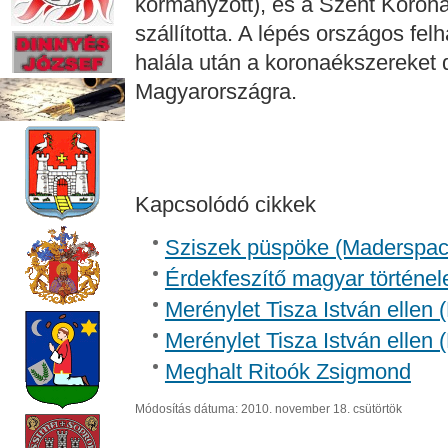
kormányzott), és a Szent Koroná
szállította. A lépés országos felh
halála után a koronaékszereket
Magyarországra.
Kapcsolódó cikkek
Sziszek püspöke (Madersp
Érdekfeszítő magyar történel
Merénylet Tisza István ellen 
Merénylet Tisza István ellen 
Meghalt Ritoók Zsigmond
Módosítás dátuma: 2010. november 18. csütörtök