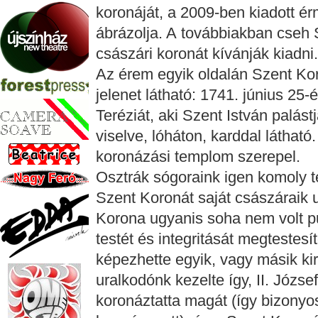
koronáját, a 2009-ben kiadott ér
ábrázolja. A továbbiakban cseh S
császári koronát kívánják kiadni.
Az érem egyik oldalán Szent Kor
jelenet látható: 1741. június 2
Teréziát, aki Szent István palást
viselve, lóháton, karddal látható
koronázási templom szerepel.
Osztrák sógoraink igen komoly 
Szent Koronát saját császáraik u
Korona ugyanis soha nem volt p
testét és integritását megtestes
képezhette egyik, vagy másik kir
uralkodónk kezelte így, II. Józs
koronáztatta magát (így bizonyos