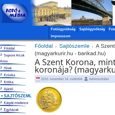
Fotóügynökség
Sajtóügynökség
Fot
Impresszum
Főoldal
Sajtószemle
A Szent
Főoldal
(magyarkurir.hu - barikad.hu)
Soproni Arcok
A Szent Korona, min
Anno
koronája? (magyarkur
Hírek
Krónika
2010. november 18. csütörtök
Adminisztrátor
Kritika
Ajánló
SAJTÓSZEMLE
Kárpát-medence
Egyházak