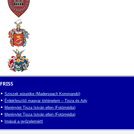
FRISS
Sziszek püspöke (Maderspach Kommandó)
Érdekfeszítő magyar történelem – Tisza és Ady
Merénylet Tisza István ellen (Fotómédia)
Merénylet Tisza István ellen (Fotómédia)
Imával a győzelemért!